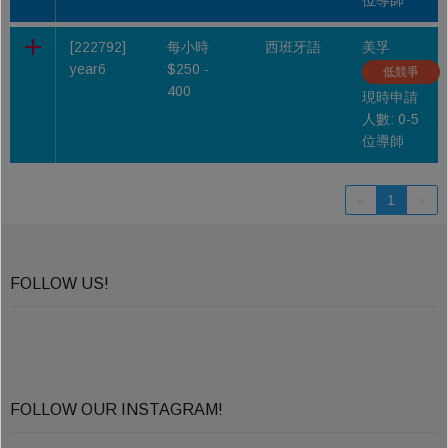
[222792]
每小時
西班牙語
美孚
year6
$250 -
低競爭
400
現時申請
人數: 0-5
位導師
«
1
»
FOLLOW US!
FOLLOW OUR INSTAGRAM!