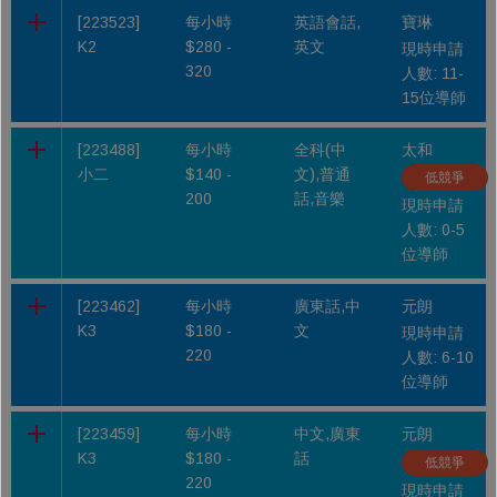
[223523]
每小時
英語會話,
寶琳
K2
$280 -
英文
現時申請
320
人數: 11-
15位導師
[223488]
每小時
全科(中
太和
小二
$140 -
文),普通
低競爭
200
話,音樂
現時申請
人數: 0-5
位導師
[223462]
每小時
廣東話,中
元朗
K3
$180 -
文
現時申請
220
人數: 6-10
位導師
[223459]
每小時
中文,廣東
元朗
K3
$180 -
話
低競爭
220
現時申請