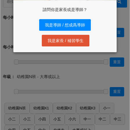
請問你是家長或是導師？
每小時學費 (最低)：*
我是導師 / 想成爲導師
重置
我是家長 / 補習學生
每小時學費 (最高)：
重置
年級：
重置
幼稚園N班
幼稚園K1
幼稚園K2
幼稚園K3
小一
小二
小三
小四
小五
小六
中一
中二
中三