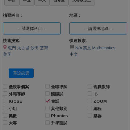
中四
中五
中六
自修生
大專或以上
補習科目：
地區：
---請選擇科目---
---請選擇地區---
快速搜索:
快速搜索:
屯門
太古城
沙田
荃灣
N/A
英文
Mathematics
美孚
中文
重設篩選
低競爭個案
全職導師
現職教師
外籍導師
國際試
IB
IGCSE
會話
ZOOM
小組
其他類別
編程
奧數
Phonics
樂器
大專
升學面試