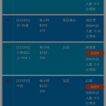
人數: 0-5
位導師
[223421]
每小時
英語會話
淺水灣
25-30歲
$330 -
現時申請
370
人數: 6-10
位導師
[223392]
每小時
日語
將軍澳
大專或以
$180 -
低競爭
上 Year 1
250
現時申請
人數: 0-5
位導師
[223310]
每小時
法語
紅磡
中四
$220 -
低競爭
350
現時申請
人數: 0-5
位導師