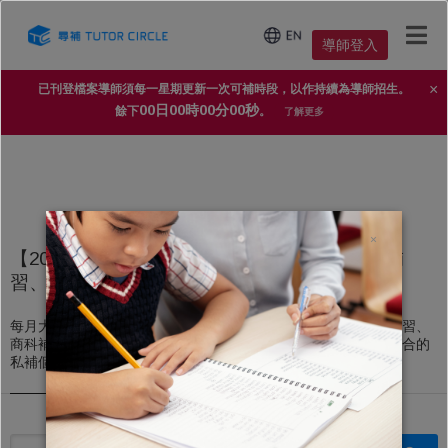
導師登入
×
已刊登檔案導師須每一星期更新一次可補時段，以作持續為導師招生。
00日00時00分00秒
餘下
。
了解更多
×
【2025年家長導師信賴 No.1 補習平台】上門補
習、私人補習個案
每月大量上門補習、私人補習個案，不論DSE文科補習、理科補習、
商科補習，還是高中、初中、小學補習，導師都能即時配對到適合的
私補個案。