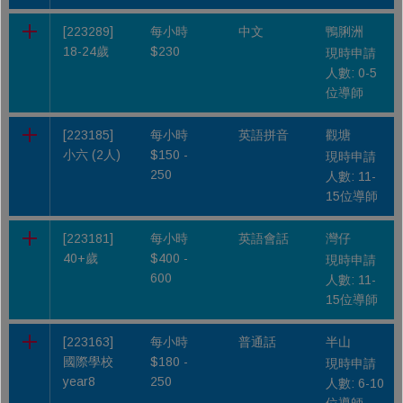
[223289]
每小時
中文
鴨脷洲
18-24歲
$230
現時申請
人數: 0-5
位導師
[223185]
每小時
英語拼音
觀塘
小六 (2人)
$150 -
現時申請
250
人數: 11-
15位導師
[223181]
每小時
英語會話
灣仔
40+歲
$400 -
現時申請
600
人數: 11-
15位導師
[223163]
每小時
普通話
半山
國際學校
$180 -
現時申請
year8
250
人數: 6-10
位導師