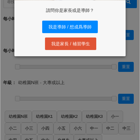
請問你是家長或是導師？
每小時學費 (最低)：*
我是導師 / 想成爲導師
重置
我是家長 / 補習學生
每小時學費 (最高)：
重置
年級：
重置
幼稚園N班
幼稚園K1
幼稚園K2
幼稚園K3
小一
小二
小三
小四
小五
小六
中一
中二
中三