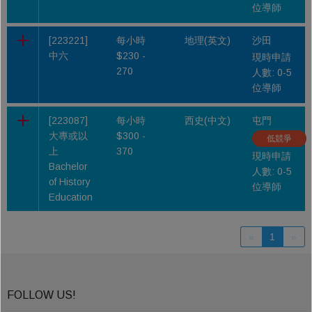
位導師
[223221]
每小時
地理(英文)
沙田
中六
$230 -
現時申請
270
人數: 0-5
位導師
[223087]
每小時
西史(中文)
屯門
大專或以
$300 -
低競爭
上
370
現時申請
Bachelor
人數: 0-5
of History
位導師
Education
«
1
»
FOLLOW US!