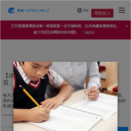
導師登入
×
已刊登檔案導師須每一星期更新一次可補時段，以作持續為導師招生。
00日00時00分00秒
餘下
。
了解更多
×
【2025年家長導師信賴 No.1 補習平台】上門補
習、私人補習個案
每月大量上門補習、私人補習個案，不論DSE文科補習、理科補習、
商科補習，還是高中、初中、小學補習，導師都能即時配對到適合的
私補個案。