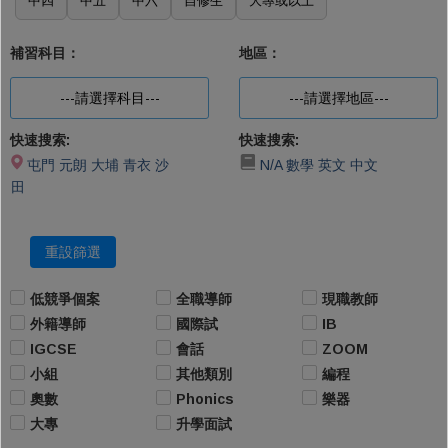
中四
中五
中六
自修生
大專或以上
補習科目：
地區：
---請選擇科目---
---請選擇地區---
快速搜索:
快速搜索:
屯門
元朗
大埔
青衣
沙
N/A
數學
英文
中文
田
重設篩選
低競爭個案
全職導師
現職教師
外籍導師
國際試
IB
IGCSE
會話
ZOOM
小組
其他類別
編程
奧數
Phonics
樂器
大專
升學面試