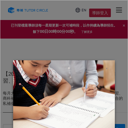
導師登入
×
已刊登檔案導師須每一星期更新一次可補時段，以作持續為導師招生。
00日00時00分00秒
餘下
。
了解更多
×
【2025年家長導師信賴 No.1 補習平台】上門補
習、私人補習個案
每月大量上門補習、私人補習個案，不論DSE文科補習、理科補習、
商科補習，還是高中、初中、小學補習，導師都能即時配對到適合的
私補個案。