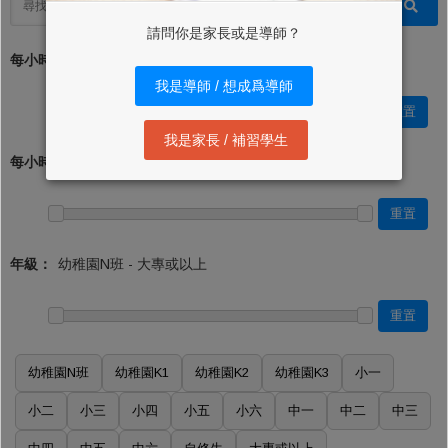
請問你是家長或是導師？
每小時學費 (最低)：*
我是導師 / 想成爲導師
重置
我是家長 / 補習學生
每小時學費 (最高)：
重置
年級：
重置
幼稚園N班
幼稚園K1
幼稚園K2
幼稚園K3
小一
小二
小三
小四
小五
小六
中一
中二
中三