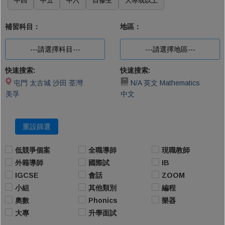
中四
中五
中六
自修生
大專或以上
補習科目：
地區：
---請選擇科目---
---請選擇地區---
快速搜索:
快速搜索:
屯門
太古城
沙田
荃灣
N/A
英文
Mathematics
美孚
中文
重設篩選
低競爭個案
全職導師
現職教師
外籍導師
國際試
IB
IGCSE
會話
ZOOM
小組
其他類別
編程
奧數
Phonics
樂器
大專
升學面試