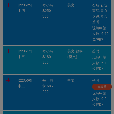
[223525]
每小時
英文
石籬,石蔭,
中四
$250 -
葵涌,青衣,
300
葵興,葵芳,
荃灣
現時申請
人數: 6-10
位導師
[223512]
每小時
英文,數學
荃灣
中三
$180 -
(英文)
現時申請
250
人數: 6-10
位導師
[223500]
每小時
中文
荃灣
中二
$160 -
低競爭
200
現時申請
人數: 0-5
位導師