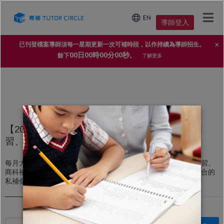
導師登入
×
已刊登檔案導師須每一星期更新一次可補時段，以作持續為導師招生。
00日00時00分00秒
餘下
。
了解更多
×
【2025年家長導師信賴 No.1 補習平台】上門補
習、私人補習個案
每月大量上門補習、私人補習個案，不論DSE文科補習、理科補習、
商科補習，還是高中、初中、小學補習，導師都能即時配對到適合的
私補個案。