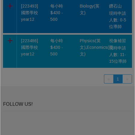
[223493]
每小時
Biology(英
鑽石山
國際學校
$430 -
文)
現時申請
year12
500
人數: 0-5
位導師
[223486]
每小時
Physics(英
視像補習
國際學校
$430 -
文),Economics(英
現時申請
year12
500
文)
人數: 11-
15位導師
«
1
»
FOLLOW US!