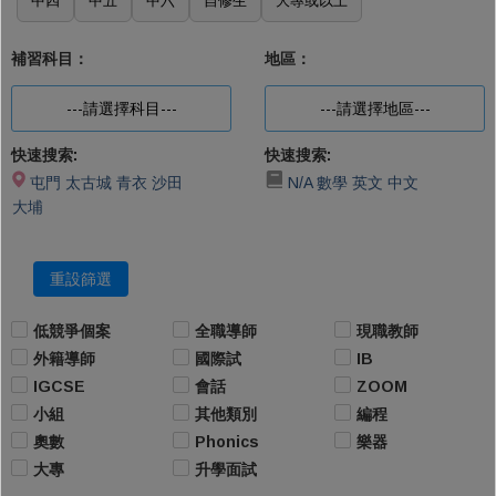
中四
中五
中六
自修生
大專或以上
補習科目：
地區：
---請選擇科目---
---請選擇地區---
快速搜索:
快速搜索:
屯門
太古城
青衣
沙田
N/A
數學
英文
中文
大埔
重設篩選
低競爭個案
全職導師
現職教師
外籍導師
國際試
IB
IGCSE
會話
ZOOM
小組
其他類別
編程
奧數
Phonics
樂器
大專
升學面試