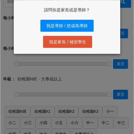
請問你是家長或是導師？
每小時學費 (最低)：*
我是導師 / 想成爲導師
重置
我是家長 / 補習學生
每小時學費 (最高)：
重置
年級：
重置
幼稚園N班
幼稚園K1
幼稚園K2
幼稚園K3
小一
小二
小三
小四
小五
小六
中一
中二
中三