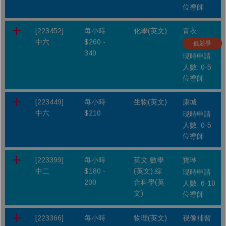
位導師
[223452]
每小時
化學(英文)
青衣
中六
$260 -
低競爭
340
現時申請
人數: 0-5
位導師
[223449]
每小時
生物(英文)
康城
中六
$210
現時申請
人數: 0-5
位導師
[223399]
每小時
英文,數學
寶琳
中二
$180 -
(英文),綜
現時申請
200
合科學(英
人數: 6-10
文)
位導師
[223366]
每小時
物理(英文)
視像補習