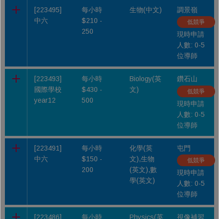
[223495]
每小時
生物(中文)
調景嶺
中六
$210 -
低競爭
250
現時申請
人數: 0-5
位導師
[223493]
每小時
Biology(英
鑽石山
國際學校
$430 -
文)
低競爭
year12
500
現時申請
人數: 0-5
位導師
[223491]
每小時
化學(英
屯門
中六
$150 -
文),生物
低競爭
200
(英文),數
現時申請
學(英文)
人數: 0-5
位導師
[223486]
每小時
Physics(英
視像補習