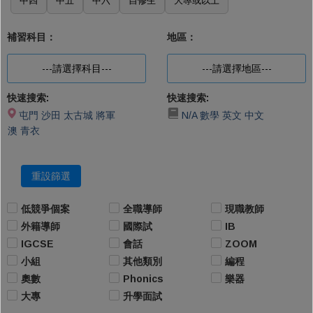
中四
中五
中六
自修生
大專或以上
補習科目：
地區：
---請選擇科目---
---請選擇地區---
快速搜索:
快速搜索:
屯門
沙田
太古城
將軍
N/A
數學
英文
中文
澳
青衣
重設篩選
低競爭個案
全職導師
現職教師
外籍導師
國際試
IB
IGCSE
會話
ZOOM
小組
其他類別
編程
奧數
Phonics
樂器
大專
升學面試