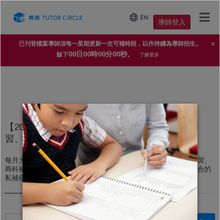
導師登入
×
已刊登檔案導師須每一星期更新一次可補時段，以作持續為導師招生。
00日00時00分00秒
餘下
。
了解更多
×
【2025年家長導師信賴 No.1 補習平台】上門補
習、私人補習個案
每月大量上門補習、私人補習個案，不論DSE文科補習、理科補習、
商科補習，還是高中、初中、小學補習，導師都能即時配對到適合的
私補個案。