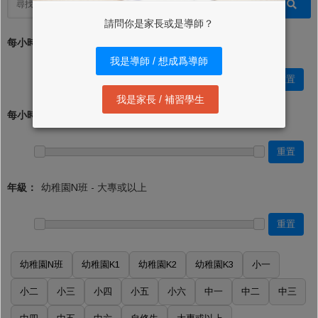
請問你是家長或是導師？
每小時學費 (最低)：*
我是導師 / 想成爲導師
重置
我是家長 / 補習學生
每小時學費 (最高)：
重置
年級：
重置
幼稚園N班
幼稚園K1
幼稚園K2
幼稚園K3
小一
小二
小三
小四
小五
小六
中一
中二
中三