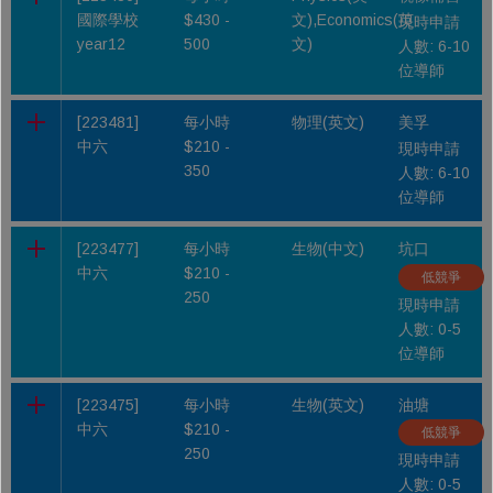
國際學校
$430 -
文),Economics(英
現時申請
year12
500
文)
人數: 6-10
位導師
[223481]
每小時
物理(英文)
美孚
中六
$210 -
現時申請
350
人數: 6-10
位導師
[223477]
每小時
生物(中文)
坑口
中六
$210 -
低競爭
250
現時申請
人數: 0-5
位導師
[223475]
每小時
生物(英文)
油塘
中六
$210 -
低競爭
250
現時申請
人數: 0-5