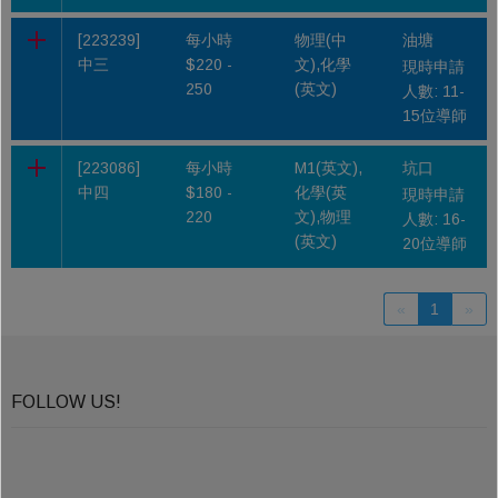
[223239]
每小時
物理(中
油塘
中三
$220 -
文),化學
現時申請
250
(英文)
人數: 11-
15位導師
[223086]
每小時
M1(英文),
坑口
中四
$180 -
化學(英
現時申請
220
文),物理
人數: 16-
(英文)
20位導師
«
1
»
FOLLOW US!