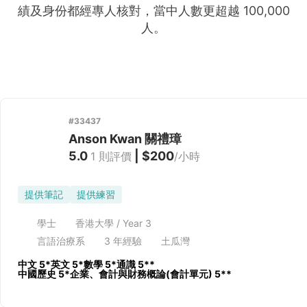
績及身份都經專人核對，當中人數更超越 100,000
人。
#
33437
Anson Kwan 關禮璋
5.0
|
$200
1
則評價
/
小時
提供筆記
提供練習
學士
香港大學 / Year 3
言語治療系
3
年經驗
土瓜灣
中文
5*
英文
5*
數學
5*
通識
5**
中國歷史 5*
企業、會計與財務概論(會計單元) 5**