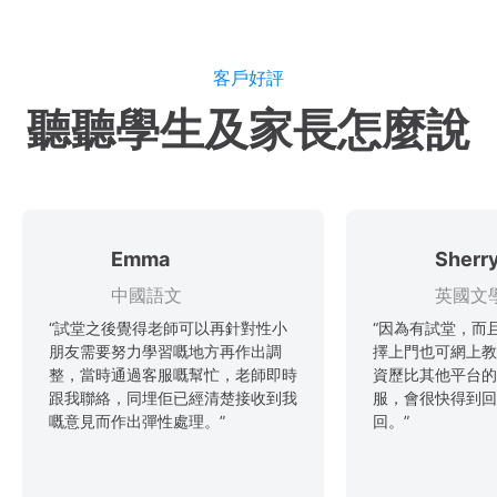
客戶好評
聽聽學生及家長怎麼說
Emma
Sherr
中國語文
英國文
“試堂之後覺得老師可以再針對性小
“因為有試堂，而
朋友需要努力學習嘅地方再作出調
擇上門也可網上教
整，當時通過客服嘅幫忙，老師即時
資歷比其他平台的
跟我聯絡，同埋佢已經清楚接收到我
服，會很快得到回
嘅意見而作出彈性處理。”
回。”