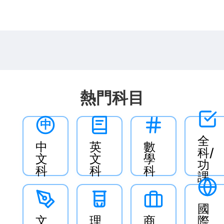
熱門科目
中
全
中
英
數
科/
文
文
學
功
科
科
科
課
國
文
理
商
際