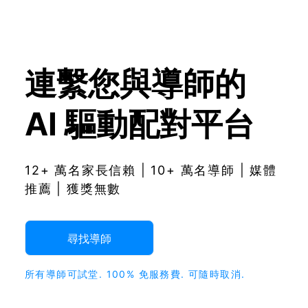
連繫您與導師的
AI 驅動配對平台
12+ 萬名家長信賴 | 10+ 萬名導師 | 媒體
推薦 | 獲獎無數
尋找導師
所有導師可試堂. 100% 免服務費. 可隨時取消.