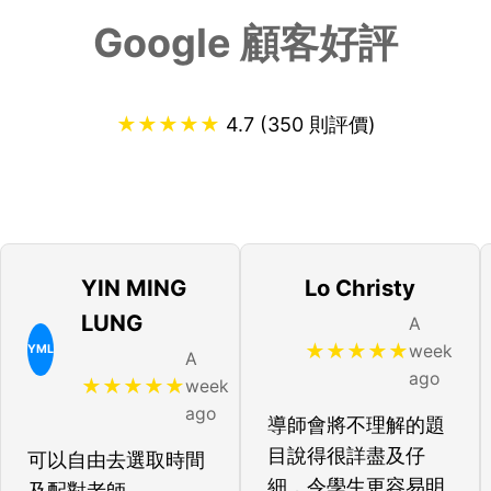
Google 顧客好評
★
★
★
★
★
4.7 (350 則評價)
YIN MING
Lo Christy
LUNG
A
★
★
★
★
★
week
YML
A
ago
★
★
★
★
★
week
ago
導師會將不理解的題
目說得很詳盡及仔
可以自由去選取時間
細，令學生更容易明
及配對老師。