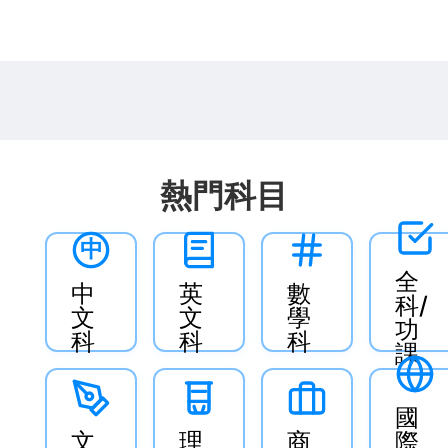
熱門科目
中
全
中
英
數
科/
文
文
學
功
科
科
科
課
國
文
理
商
際