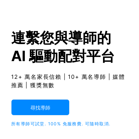
連繫您與導師的
AI 驅動配對平台
12+ 萬名家長信賴 | 10+ 萬名導師 | 媒體
推薦 | 獲獎無數
尋找導師
所有導師可試堂. 100% 免服務費. 可隨時取消.