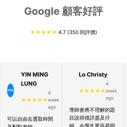
Google 顧客好評
★
★
★
★
★
4.7 (350 則評價)
YIN MING
Lo Christy
LUNG
A
★
★
★
★
★
week
YML
A
ago
★
★
★
★
★
week
ago
導師會將不理解的題
目說得很詳盡及仔
可以自由去選取時間
細，令學生更容易明
及配對老師。