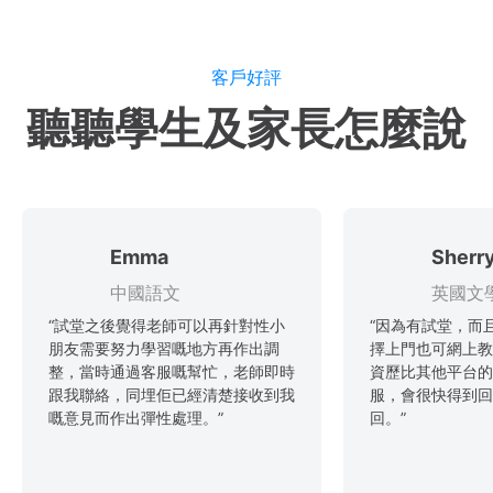
客戶好評
聽聽學生及家長怎麼說
Emma
Sherr
中國語文
英國文
“試堂之後覺得老師可以再針對性小
“因為有試堂，而
朋友需要努力學習嘅地方再作出調
擇上門也可網上教
整，當時通過客服嘅幫忙，老師即時
資歷比其他平台的
跟我聯絡，同埋佢已經清楚接收到我
服，會很快得到回
嘅意見而作出彈性處理。”
回。”