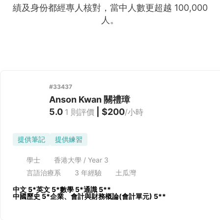
績及身份都經專人核對，當中人數更超越 100,000
人。
#
33437
Anson Kwan 關禮璋
5.0
|
$200
1
則評價
/
小時
提供筆記
提供練習
學士
香港大學 / Year 3
言語治療系
3
年經驗
土瓜灣
中文
5*
英文
5*
數學
5*
通識
5**
中國歷史 5*
企業、會計與財務概論(會計單元) 5**