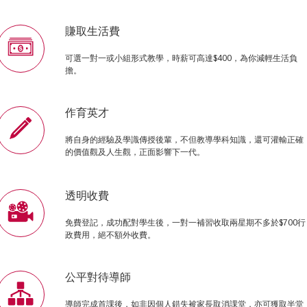
賺取生活費
可選一對一或小組形式教學，時薪可高達$400，為你減輕生活負
擔。
作育英才
將自身的經驗及學識傳授後輩，不但教導學科知識，還可灌輸正確
的價值觀及人生觀，正面影響下一代。
透明收費
免費登記，成功配對學生後，一對一補習收取兩星期不多於$700行
政費用，絕不額外收費。
公平對待導師
導師完成首課後，如非因個人錯失被家長取消課堂，亦可獲取半堂