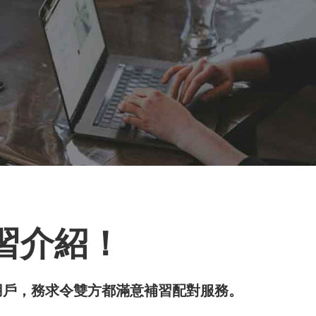
有補習介紹！
一位用戶，務求令雙方都滿意補習配對服務。